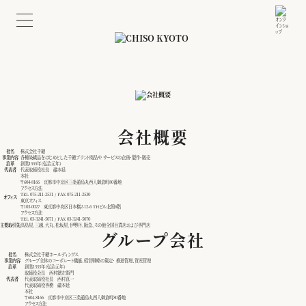
会社概要
社名
株式会社千總
事業内容
各種染織品をはじめとした千總ブランド商品や サービスの企画・製作・販売
沿革
創業1555年（弘治元年）
代表者
代表取締役社長 礒本延
本社
〒604-8166 京都市中京区三条通烏丸西入御倉町80番地
アクセス方法
TEL
075-211-2531
/ FAX 075-211-2530
オフィス
東京オフィス
〒103-0027 東京都中央区日本橋2-12-6 THビル北館6階
アクセス方法
TEL
03-3241-5071
/ FAX 03-3241-5070
主要取引先
髙島屋、三越、大丸、松坂屋、伊勢丹、阪急、その他全国百貨店および専門店
グループ会社
社名
株式会社千總ホールディングス
事業内容
グループ全体のコーポレート機能、経営戦略の策定・ 推進管理、資産管理
沿革
創業1555年（弘治元年）
取締役会長 西村總左衛門
代表者
代表取締役社長 西村真一
代表取締役専務 礒本延
本社
〒604-8166 京都市中京区三条通烏丸西入御倉町80番地
アクセス方法