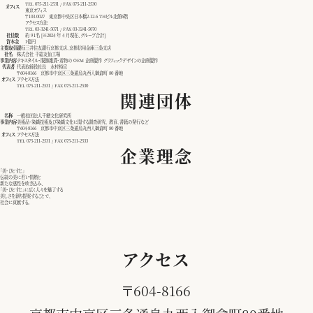
TEL
075-211-2531
/ FAX 075-211-2530
オフィス
東京オフィス
〒103-0027 東京都中央区日本橋2-12-6 THビル北館6階
アクセス方法
TEL
03-3241-5071
/ FAX 03-3241-5070
社員数
約 91名 [※2024 年 4 月現在、グループ合計]
資本金
1億円
主要取引銀行
三井住友銀行京都支店、京都信用金庫三条支店
社名
株式会社 千総友仙工場
事業内容
テキスタイル・服飾雑貨・着物の OEM 企画製作 グラフィックデザインの企画製作
代表者
代表取締役社長 水村裕宣
〒604-8166 京都市中京区三条通烏丸西入御倉町 80 番地
オフィス
アクセス方法
TEL
075-211-2531
/ FAX 075-211-2530
関連団体
名称
一般社団法人千總文化研究所
事業内容
美術品・染織技術及び染織文化に関する調査研究、 教育、書籍の発行など
〒604-8166 京都市中京区三条通烏丸西入御倉町 80 番地
オフィス
アクセス方法
TEL
075-211-2531
/ FAX 075-211-2533
企業理念
「美・ひとすじ」
伝統の美に若い情熱と
新たな感性を吹き込み、
「美・ひとすじ」に広く人々を魅了する
美しさを創り提案することで、
社会に貢献する。
アクセス
〒604-8166